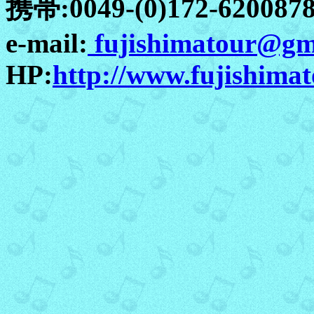
携帯:0049-(0)172-620087
e-mail:
fujishimatour@gm
HP:
http://www.fujishima