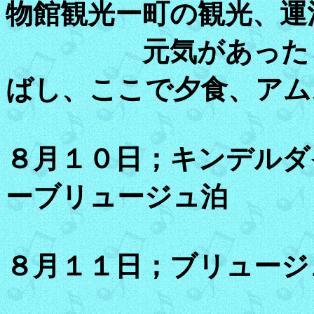
物館観光ー町の観光、運
元気があったらフ
ばし、ここで夕食、アム
８月１０日；キンデルダ
ーブリュージュ泊
８月１１日；ブリュージ