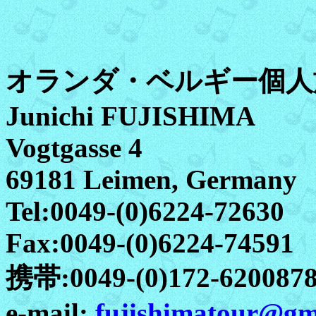
オランダ・ベルギー個人
Junichi FUJISHIMA
Vogtgasse 4
69181 Leimen, Germany
Tel:0049-(0)6224-72630
Fax:0049-(0)6224-74591
携帯:0049-(0)172-620087
e-mail:
fujishimatour@gm