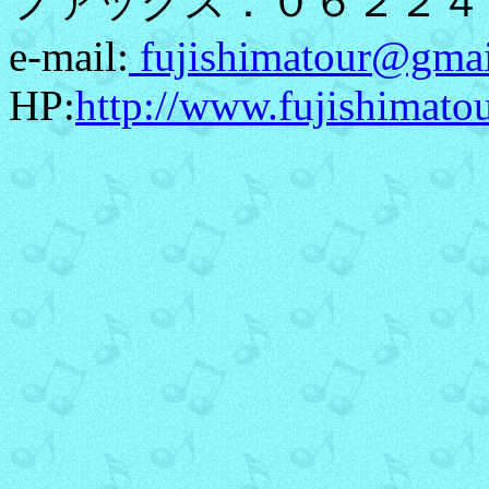
ファックス：０６２２４
e-mail:
fujishimatour@gma
HP:
http://www.fujishimato