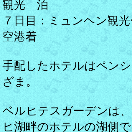
観光 泊
７日目：ミュンヘン観光
空港着
手配したホテルはペンシ
ざま。
ベルヒテスガーデンは、
ヒ湖畔のホテルの湖側で